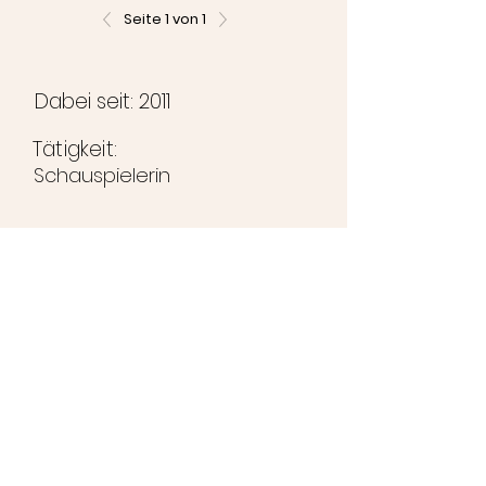
Seite 1 von 1
Dabei seit: 2011
Tätigkeit:
Schauspielerin
©2024 Brunihaspi-Bühne
Impressum
Datenschutzerklärung
Kontakt