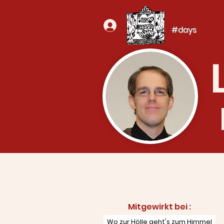
#days
Mitgewirkt bei :​
Wo zur Hölle geht's zum Himmel