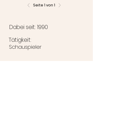
Seite 1 von 1
Dabei seit: 1990
Tätigkeit:
Schauspieler
©2024 Brunihaspi-Bühne
Impressum
Datenschutzerklärung
Kontakt