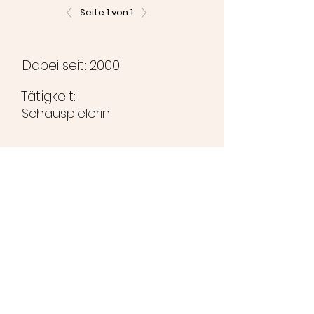
Seite 1 von 1
Dabei seit: 2000
Tätigkeit:
Schauspielerin
©2024 Brunihaspi-Bühne
Impressum
Datenschutzerklärung
Kontakt