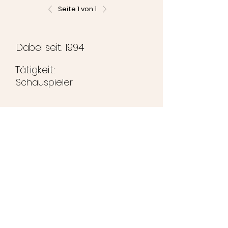
Seite 1 von 1
Dabei seit: 1994
Tätigkeit:
Schauspieler
©2024 Brunihaspi-Bühne
Impressum
Datenschutzerklärung
Kontakt