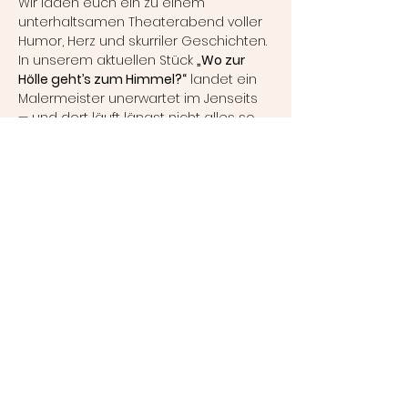
Wir laden euch ein zu einem 
unterhaltsamen Theaterabend voller 
Humor, Herz und skurriler Geschichten. 
In unserem aktuellen Stück 
„Wo zur 
Hölle geht’s zum Himmel?“
 landet ein 
Malermeister unerwartet im Jenseits 
— und dort läuft längst nicht alles so 
himmlisch, wie man es erwarten 
würde.
Freut euch auf witzige Szenen, 
schräge Charaktere und einen 
Abend, der garantiert für gute Laune 
sorgt. 🎭
Damit ihr nicht nur auf der Bühne 
bestens versorgt seid, bieten wir euch 
ein kleines Buffet mit frischen 
Brötchen 🥖 und erfrischenden 
Getränken 🍹 – ideal für die Pause 
oder danach.
Eintritt: 15 € pro Person | Kinder (6–14 
Jahre): 12 €Reservierung kostenlos – 
bezahlt wird in bar vor Ort.